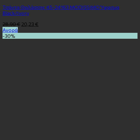
Τσάντα Θαλάσσης 45-24163 MODISSIMO Ύφασμα
Black/Ivory
28,90
€
20,23
€
Αγορά
-30%