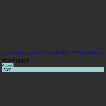
Τσάντα Θαλάσσης 45-24026 MODISSIMO Ύφασμα Beige
37,90
€
26,53
€
Αγορά
-30%