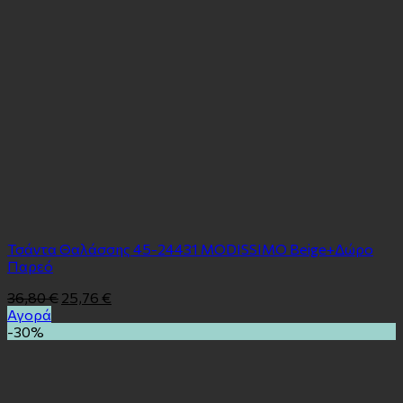
Τσάντα Θαλάσσης 45-24431 MODISSIMO Beige+Δώρο
Παρεό
36,80
€
25,76
€
Αγορά
-30%