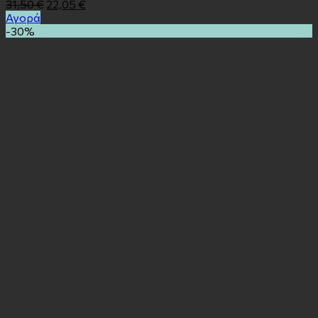
31,50
€
22,05
€
Αγορά
-30%