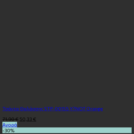
Τσάντα Θαλάσσης STP-001S5 Y?NOT Orange
71,90
€
50,33
€
Αγορά
-30%