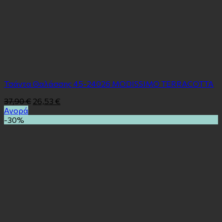
Τσάντα Θαλάσσης 45-24026 MODISSIMO TERRACOTTA
37,90
€
26,53
€
Αγορά
-30%