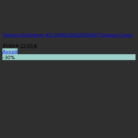
Τσάντα Θαλάσσης 45-24165 MODISSIMO Ύφασμα Green
31,50
€
22,05
€
Αγορά
-30%