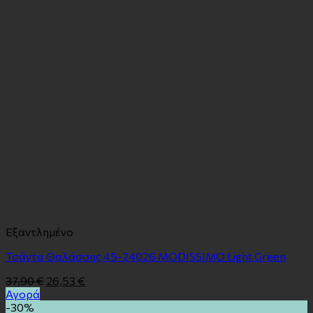
Εξαντλημένο
Τσάντα Θαλάσσης 45-24026 MODISSIMO Light Green
37,90
€
26,53
€
Αγορά
-30%