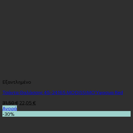
Εξαντλημένο
Τσάντα Θαλάσσης 45-24165 MODISSIMO Ύφασμα Red
31,50
€
22,05
€
Αγορά
-30%