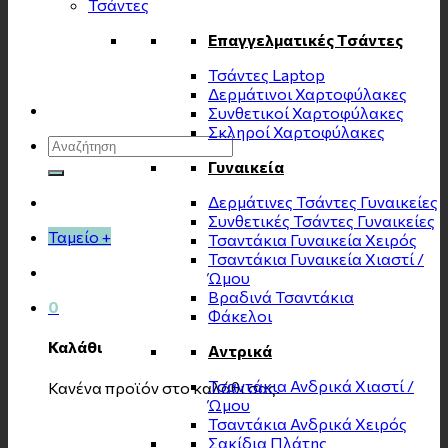
Τσάντες
Επαγγελματικές Τσάντες
Τσάντες Laptop
Δερμάτινοι Χαρτοφύλακες
Συνθετικοί Χαρτοφύλακες
Σκληροί Χαρτοφύλακες
Αναζήτηση
για:
Γυναικεία
Δερμάτινες Τσάντες Γυναικείες
Συνθετικές Τσάντες Γυναικείες
Ταμείο
+
Τσαντάκια Γυναικεία Χειρός
Τσαντάκια Γυναικεία Χιαστί /
Ώμου
Βραδινά Τσαντάκια
0
Φάκελοι
Καλάθι
Αντρικά
Τσαντάκια Ανδρικά Χιαστί /
Κανένα προϊόν στο καλάθι σας.
Ώμου
Τσαντάκια Ανδρικά Χειρός
Σακίδια Πλάτης