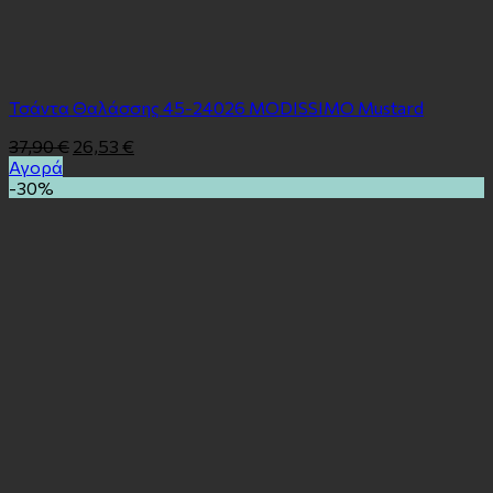
Τσάντα Θαλάσσης 45-24026 MODISSIMO Mustard
37,90
€
26,53
€
Αγορά
-30%