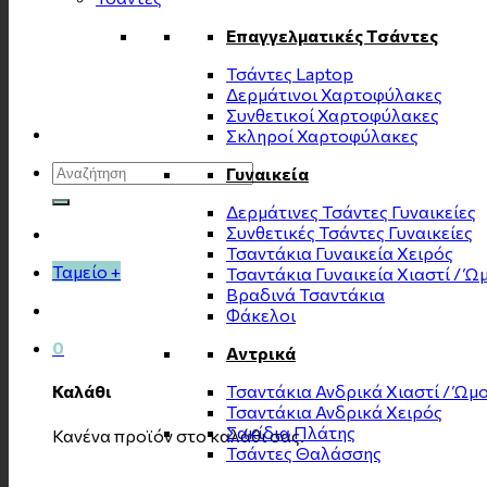
Επαγγελματικές Τσάντες
Τσάντες Laptop
Δερμάτινοι Χαρτοφύλακες
Συνθετικοί Χαρτοφύλακες
Σκληροί Χαρτοφύλακες
Αναζήτηση
Γυναικεία
για:
Δερμάτινες Τσάντες Γυναικείες
Συνθετικές Τσάντες Γυναικείες
Τσαντάκια Γυναικεία Χειρός
Ταμείο
+
Τσαντάκια Γυναικεία Χιαστί / Ώ
Βραδινά Τσαντάκια
Φάκελοι
0
Αντρικά
Τσαντάκια Ανδρικά Χιαστί / Ώμ
Καλάθι
Τσαντάκια Ανδρικά Χειρός
Σακίδια Πλάτης
Κανένα προϊόν στο καλάθι σας.
Τσάντες Θαλάσσης