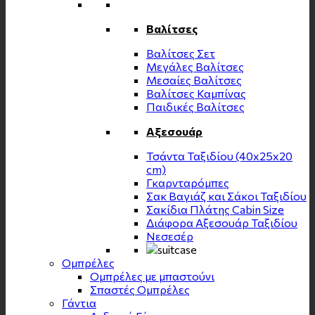
Βαλίτσες
Βαλίτσες Σετ
Μεγάλες Βαλίτσες
Μεσαίες Βαλίτσες
Βαλίτσες Καμπίνας
Παιδικές Βαλίτσες
Αξεσουάρ
Τσάντα Ταξιδίου (40x25x20
cm)
Γκαρνταρόμπες
Σακ Βαγιάζ και Σάκοι Ταξιδίου
Σακίδια Πλάτης Cabin Size
Διάφορα Αξεσουάρ Ταξιδίου
Νεσεσέρ
Ομπρέλες
Ομπρέλες με μπαστούνι
Σπαστές Ομπρέλες
Γάντια