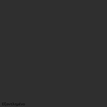
Εξαντλημένο