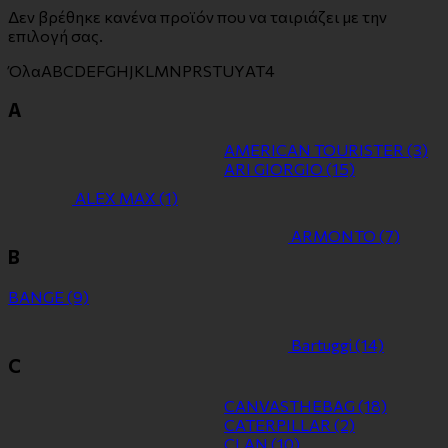
Δεν βρέθηκε κανένα προϊόν που να ταιριάζει με την
επιλογή σας.
Όλα
A
B
C
D
E
F
G
H
J
K
L
M
N
P
R
S
T
U
Y
Α
Τ
4
A
AMERICAN TOURISTER
(3)
ARI GIORGIO
(15)
ALEX MAX
(1)
ARMONTO
(7)
B
BANGE
(9)
Bartuggi
(14)
C
CANVASTHEBAG
(18)
CATERPILLAR
(2)
CLAN
(10)