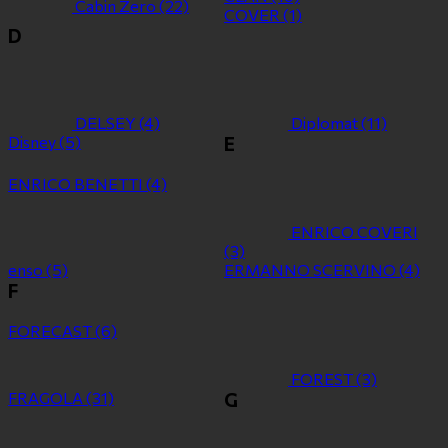
Cabin Zero
(22)
COVER
(1)
D
DELSEY
(4)
Diplomat
(11)
Disney
(5)
E
ENRICO BENETTI
(4)
ENRICO COVERI
(3)
enso
(5)
ERMANNO SCERVINO
(4)
F
FORECAST
(6)
FOREST
(3)
FRAGOLA
(31)
G