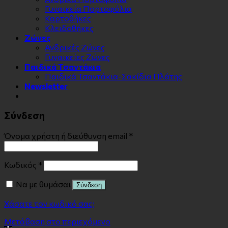
Γυναικεία Πορτοφόλια
Καρτοθήκες
Κλειδοθήκες
Zώνες
Ανδρικές Ζώνες
Γυναικείες Ζώνες
Παιδικά Τσαντάκια
Παιδικά Τσαντάκια-Σακίδια Πλάτης
Newsletter
Σύνδεση
Όνομα χρήστη ή διεύθυνση email
*
Κωδικός
*
Να με θυμάσαι
Σύνδεση
Χάσατε τον κωδικό σας;
Μετάβαση στο περιεχόμενο