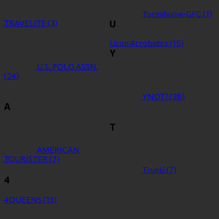
Tornabuoni-GFC
(1)
TRAVELITE
(3)
U
Ucon Acrobatics
(15)
Y
U.S. POLO ASSN.
(24)
YNOT?
(38)
Α
Τ
ΑMERICAN
TOURISTER
(7)
Τrunki
(7)
4
4QUEENS
(13)