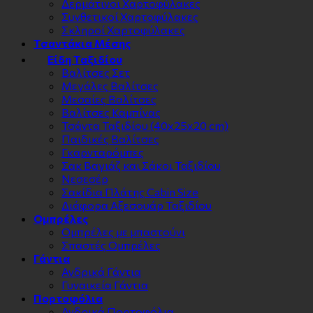
Δερμάτινοι Χαρτοφύλακες
Συνθετικοί Χαρτοφύλακες
Σκληροί Χαρτοφύλακες
Τσαντάκια Μέσης
Είδη Ταξιδίου
Βαλίτσες Σετ
Μεγάλες Βαλίτσες
Μεσαίες Βαλίτσες
Βαλίτσες Καμπίνας
Τσάντα Ταξιδίου (40x25x20 cm)
Παιδικές Βαλίτσες
Γκαρνταρόμπες
Σακ Βαγιάζ και Σάκοι Ταξιδίου
Νεσεσέρ
Σακίδια Πλάτης Cabin Size
Διάφορα Αξεσουάρ Ταξιδίου
Ομπρέλες
Ομπρέλες με μπαστούνι
Σπαστές Ομπρέλες
Γάντια
Ανδρικά Γάντια
Γυναικεία Γάντια
Πορτοφόλια
Ανδρικά Πορτοφόλια