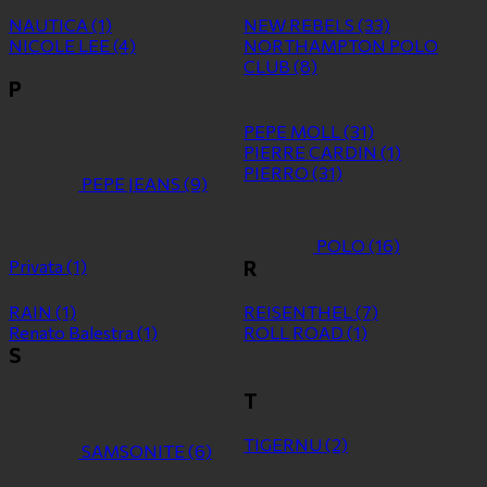
NAUTICA
(1)
NEW REBELS
(33)
NICOLE LEE
(4)
NORTHAMPTON POLO
CLUB
(8)
P
PEPE MOLL
(31)
PIERRE CARDIN
(1)
PIERRO
(31)
PEPE JEANS
(9)
POLO
(16)
Privata
(1)
R
RAIN
(1)
REISENTHEL
(7)
Renato Balestra
(1)
ROLL ROAD
(1)
S
T
TIGERNU
(2)
SAMSONITE
(6)