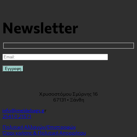
Newsletter
Χρυσοστόμου Σμύρνης 16
67131 • Ξάνθη
info@imeldebags.g
r
2541 0 21571
Πολιτική Αλλαγών/Επιστροφών
Όροι χρήσης & Πολιτική Απορρήτου