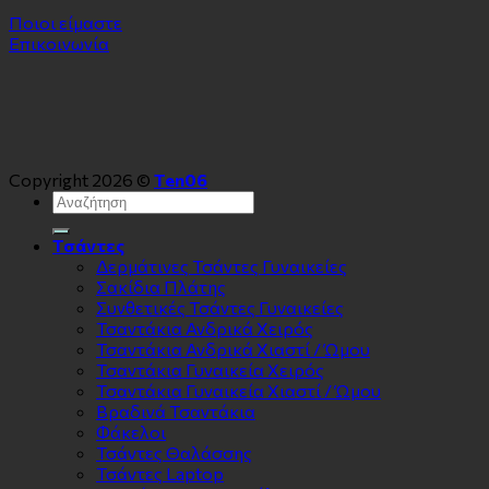
Ποιοι είμαστε
Επικοινωνία
Copyright 2026 ©
Ten06
Αναζήτηση
για:
Τσάντες
Δερμάτινες Τσάντες Γυναικείες
Σακίδια Πλάτης
Συνθετικές Τσάντες Γυναικείες
Τσαντάκια Ανδρικά Χειρός
Τσαντάκια Ανδρικά Χιαστί / Ώμου
Τσαντάκια Γυναικεία Χειρός
Τσαντάκια Γυναικεία Χιαστί / Ώμου
Βραδινά Τσαντάκια
Φάκελοι
Τσάντες Θαλάσσης
Τσάντες Laptop