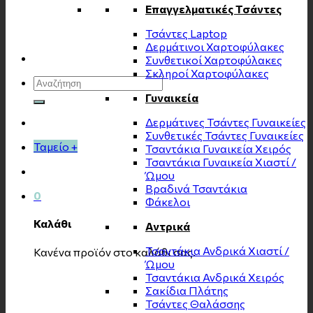
Επαγγελματικές Τσάντες
Τσάντες Laptop
Δερμάτινοι Χαρτοφύλακες
Συνθετικοί Χαρτοφύλακες
Σκληροί Χαρτοφύλακες
Αναζήτηση
για:
Γυναικεία
Δερμάτινες Τσάντες Γυναικείες
Συνθετικές Τσάντες Γυναικείες
Ταμείο
+
Τσαντάκια Γυναικεία Χειρός
Τσαντάκια Γυναικεία Χιαστί /
Ώμου
Βραδινά Τσαντάκια
0
Φάκελοι
Καλάθι
Αντρικά
Τσαντάκια Ανδρικά Χιαστί /
Κανένα προϊόν στο καλάθι σας.
Ώμου
Τσαντάκια Ανδρικά Χειρός
Σακίδια Πλάτης
Τσάντες Θαλάσσης