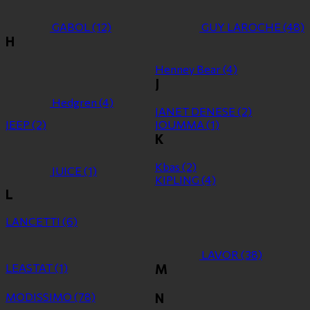
GABOL
(12)
GUY LAROCHE
(48)
H
Henney Bear
(4)
J
Hedgren
(4)
JANET DENESE
(2)
JEEP
(2)
JOUMMA
(1)
K
Kbas
(2)
JUICE
(1)
KIPLING
(4)
L
LANCETTI
(6)
LAVOR
(38)
LEASTAT
(1)
M
MODISSIMO
(78)
N