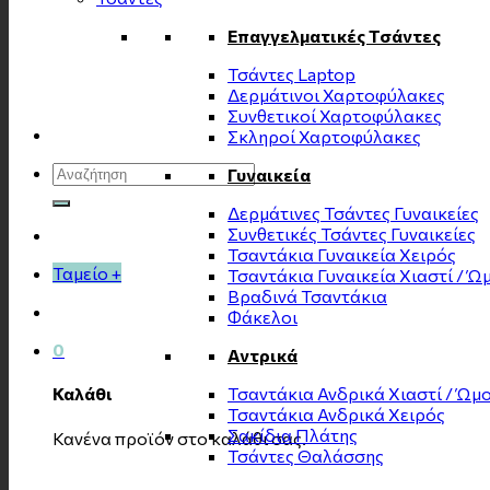
Επαγγελματικές Τσάντες
Τσάντες Laptop
Δερμάτινοι Χαρτοφύλακες
Συνθετικοί Χαρτοφύλακες
Σκληροί Χαρτοφύλακες
Αναζήτηση
Γυναικεία
για:
Δερμάτινες Τσάντες Γυναικείες
Συνθετικές Τσάντες Γυναικείες
Τσαντάκια Γυναικεία Χειρός
Ταμείο
+
Τσαντάκια Γυναικεία Χιαστί / Ώ
Βραδινά Τσαντάκια
Φάκελοι
0
Αντρικά
Τσαντάκια Ανδρικά Χιαστί / Ώμ
Καλάθι
Τσαντάκια Ανδρικά Χειρός
Σακίδια Πλάτης
Κανένα προϊόν στο καλάθι σας.
Τσάντες Θαλάσσης