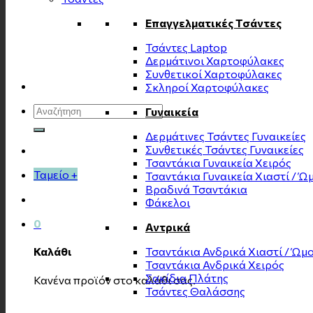
Επαγγελματικές Τσάντες
Τσάντες Laptop
Δερμάτινοι Χαρτοφύλακες
Συνθετικοί Χαρτοφύλακες
Σκληροί Χαρτοφύλακες
Αναζήτηση
Γυναικεία
για:
Δερμάτινες Τσάντες Γυναικείες
Συνθετικές Τσάντες Γυναικείες
Τσαντάκια Γυναικεία Χειρός
Ταμείο
+
Τσαντάκια Γυναικεία Χιαστί / Ώ
Βραδινά Τσαντάκια
Φάκελοι
0
Αντρικά
Τσαντάκια Ανδρικά Χιαστί / Ώμ
Καλάθι
Τσαντάκια Ανδρικά Χειρός
Σακίδια Πλάτης
Κανένα προϊόν στο καλάθι σας.
Τσάντες Θαλάσσης