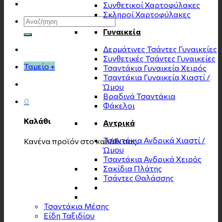
Συνθετικοί Χαρτοφύλακες
Σκληροί Χαρτοφύλακες
Αναζήτηση
για:
Γυναικεία
Δερμάτινες Τσάντες Γυναικείες
Συνθετικές Τσάντες Γυναικείες
Ταμείο
+
Τσαντάκια Γυναικεία Χειρός
Τσαντάκια Γυναικεία Χιαστί /
Ώμου
Βραδινά Τσαντάκια
0
Φάκελοι
Καλάθι
Αντρικά
Τσαντάκια Ανδρικά Χιαστί /
Κανένα προϊόν στο καλάθι σας.
Ώμου
Τσαντάκια Ανδρικά Χειρός
Σακίδια Πλάτης
Τσάντες Θαλάσσης
Τσαντάκια Μέσης
Είδη Ταξιδίου