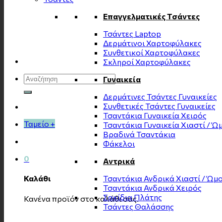
Επαγγελματικές Τσάντες
Τσάντες Laptop
Δερμάτινοι Χαρτοφύλακες
Συνθετικοί Χαρτοφύλακες
Σκληροί Χαρτοφύλακες
Αναζήτηση
Γυναικεία
για:
Δερμάτινες Τσάντες Γυναικείες
Συνθετικές Τσάντες Γυναικείες
Τσαντάκια Γυναικεία Χειρός
Ταμείο
+
Τσαντάκια Γυναικεία Χιαστί / Ώ
Βραδινά Τσαντάκια
Φάκελοι
0
Αντρικά
Τσαντάκια Ανδρικά Χιαστί / Ώμ
Καλάθι
Τσαντάκια Ανδρικά Χειρός
Σακίδια Πλάτης
Κανένα προϊόν στο καλάθι σας.
Τσάντες Θαλάσσης