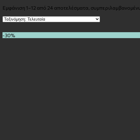
Εμφάνιση 1–12 από 24 αποτελέσματα, συμπεριλαμβανομέν
-30%