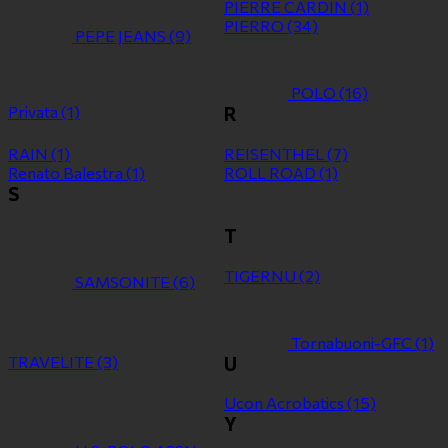
PIERRE CARDIN
(1)
PIERRO
(34)
PEPE JEANS
(9)
POLO
(16)
Privata
(1)
R
RAIN
(1)
REISENTHEL
(7)
Renato Balestra
(1)
ROLL ROAD
(1)
S
T
TIGERNU
(2)
SAMSONITE
(6)
Tornabuoni-GFC
(1)
TRAVELITE
(3)
U
Ucon Acrobatics
(15)
Y