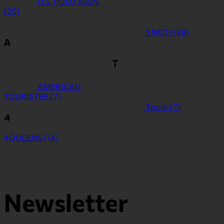
U.S. POLO ASSN.
(25)
YNOT?
(39)
Α
Τ
ΑMERICAN
TOURISTER
(7)
Τrunki
(7)
4
4QUEENS
(14)
Newsletter