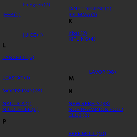
Hedgren
(7)
JANET DENESE
(2)
JEEP
(2)
JOUMMA
(1)
K
Kbas
(2)
JUICE
(1)
KIPLING
(4)
L
LANCETTI
(6)
LAVOR
(38)
LEASTAT
(1)
M
MODISSIMO
(78)
N
NAUTICA
(1)
NEW REBELS
(33)
NICOLE LEE
(6)
NORTHAMPTON POLO
CLUB
(8)
P
PEPE MOLL
(40)