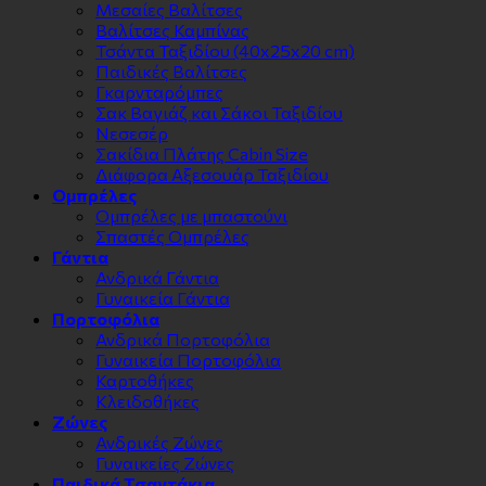
Μεσαίες Βαλίτσες
Βαλίτσες Καμπίνας
Τσάντα Ταξιδίου (40x25x20 cm)
Παιδικές Βαλίτσες
Γκαρνταρόμπες
Σακ Βαγιάζ και Σάκοι Ταξιδίου
Νεσεσέρ
Σακίδια Πλάτης Cabin Size
Διάφορα Αξεσουάρ Ταξιδίου
Ομπρέλες
Ομπρέλες με μπαστούνι
Σπαστές Ομπρέλες
Γάντια
Ανδρικά Γάντια
Γυναικεία Γάντια
Πορτοφόλια
Ανδρικά Πορτοφόλια
Γυναικεία Πορτοφόλια
Καρτοθήκες
Κλειδοθήκες
Zώνες
Ανδρικές Ζώνες
Γυναικείες Ζώνες
Παιδικά Τσαντάκια