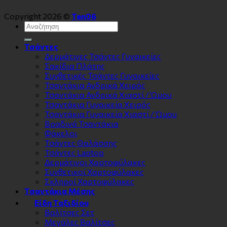
Copyright 2026 ©
Ten06
Αναζήτηση
για:
Τσάντες
Δερμάτινες Τσάντες Γυναικείες
Σακίδια Πλάτης
Συνθετικές Τσάντες Γυναικείες
Τσαντάκια Ανδρικά Χειρός
Τσαντάκια Ανδρικά Χιαστί / Ώμου
Τσαντάκια Γυναικεία Χειρός
Τσαντάκια Γυναικεία Χιαστί / Ώμου
Βραδινά Τσαντάκια
Φάκελοι
Τσάντες Θαλάσσης
Τσάντες Laptop
Δερμάτινοι Χαρτοφύλακες
Συνθετικοί Χαρτοφύλακες
Σκληροί Χαρτοφύλακες
Τσαντάκια Μέσης
Είδη Ταξιδίου
Βαλίτσες Σετ
Μεγάλες Βαλίτσες