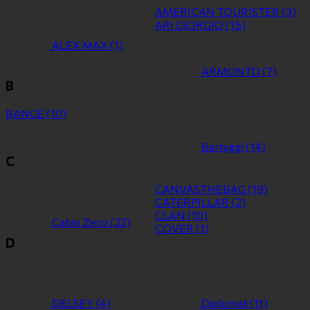
AMERICAN TOURISTER
(3)
ARI GIORGIO
(15)
ALEX MAX
(1)
ARMONTO
(7)
B
BANGE
(10)
Bartuggi
(14)
C
CANVASTHEBAG
(19)
CATERPILLAR
(2)
CLAN
(10)
Cabin Zero
(22)
COVER
(1)
D
DELSEY
(4)
Diplomat
(11)