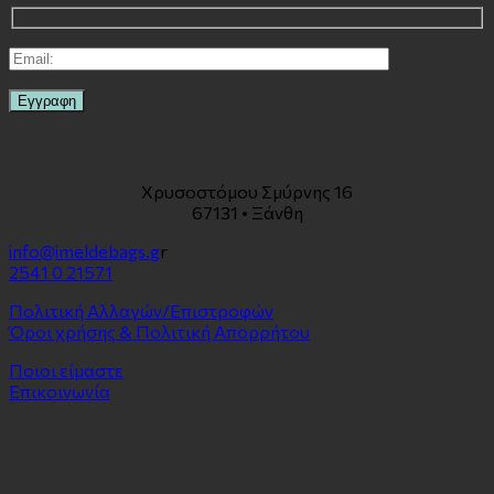
Χρυσοστόμου Σμύρνης 16
67131 • Ξάνθη
info@imeldebags.g
r
2541 0 21571
Πολιτική Αλλαγών/Επιστροφών
Όροι χρήσης & Πολιτική Απορρήτου
Ποιοι είμαστε
Επικοινωνία