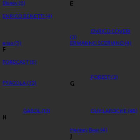
Disney
(5)
E
ENRICO BENETTI
(4)
ENRICO COVERI
(3)
enso
(5)
ERMANNO SCERVINO
(4)
F
FORECAST
(6)
FOREST
(3)
FRAGOLA
(32)
G
GABOL
(13)
GUY LAROCHE
(48)
H
Henney Bear
(4)
J