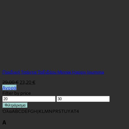
Παιδική Τσάντα Ταξιδίου Minnie Happy Joumma
29,00
€
23,20
€
Αγορά
Filter by price
Ελάχιστη
Μέγιστη
τιμή
τιμή
Φιλτράρισμα
Όλα
A
B
C
D
E
F
G
H
J
K
L
M
N
P
R
S
T
U
Y
Α
Τ
4
A