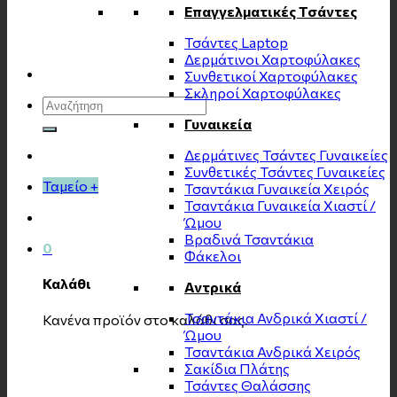
Επαγγελματικές Τσάντες
Τσάντες Laptop
Δερμάτινοι Χαρτοφύλακες
Συνθετικοί Χαρτοφύλακες
Σκληροί Χαρτοφύλακες
Αναζήτηση
για:
Γυναικεία
Δερμάτινες Τσάντες Γυναικείες
Συνθετικές Τσάντες Γυναικείες
Ταμείο
+
Τσαντάκια Γυναικεία Χειρός
Τσαντάκια Γυναικεία Χιαστί /
Ώμου
Βραδινά Τσαντάκια
0
Φάκελοι
Καλάθι
Αντρικά
Τσαντάκια Ανδρικά Χιαστί /
Κανένα προϊόν στο καλάθι σας.
Ώμου
Τσαντάκια Ανδρικά Χειρός
Σακίδια Πλάτης
Τσάντες Θαλάσσης