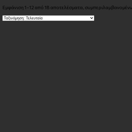
Εμφάνιση 1–12 από 18 αποτελέσματα, συμπεριλαμβανομέν