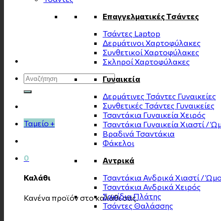
Επαγγελματικές Τσάντες
Τσάντες Laptop
Δερμάτινοι Χαρτοφύλακες
Συνθετικοί Χαρτοφύλακες
Σκληροί Χαρτοφύλακες
Αναζήτηση
Γυναικεία
για:
Δερμάτινες Τσάντες Γυναικείες
Συνθετικές Τσάντες Γυναικείες
Τσαντάκια Γυναικεία Χειρός
Ταμείο
+
Τσαντάκια Γυναικεία Χιαστί / Ώ
Βραδινά Τσαντάκια
Φάκελοι
0
Αντρικά
Τσαντάκια Ανδρικά Χιαστί / Ώμ
Καλάθι
Τσαντάκια Ανδρικά Χειρός
Σακίδια Πλάτης
Κανένα προϊόν στο καλάθι σας.
Τσάντες Θαλάσσης