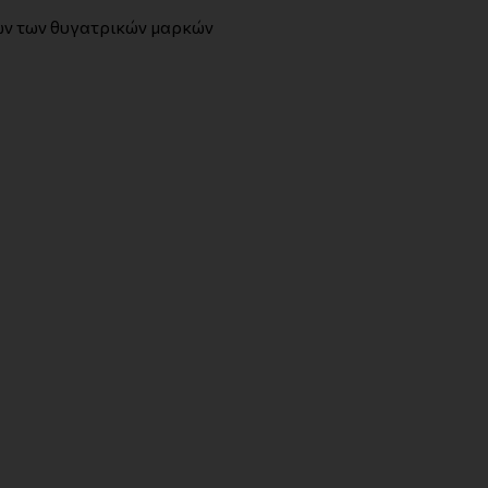
ων των θυγατρικών μαρκών