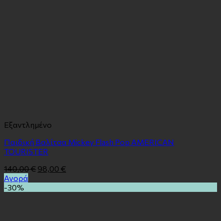
Εξαντλημένο
Παιδική Βαλίτσα Mickey Flash Pop AMERICAN
TOURISTER
140,00
€
98,00
€
Αγορά
-30%