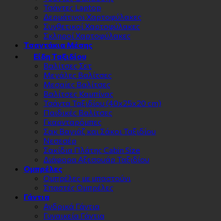
Τσάντες Laptop
Δερμάτινοι Χαρτοφύλακες
Συνθετικοί Χαρτοφύλακες
Σκληροί Χαρτοφύλακες
Τσαντάκια Μέσης
Είδη Ταξιδίου
Βαλίτσες Σετ
Μεγάλες Βαλίτσες
Μεσαίες Βαλίτσες
Βαλίτσες Καμπίνας
Τσάντα Ταξιδίου (40x25x20 cm)
Παιδικές Βαλίτσες
Γκαρνταρόμπες
Σακ Βαγιάζ και Σάκοι Ταξιδίου
Νεσεσέρ
Σακίδια Πλάτης Cabin Size
Διάφορα Αξεσουάρ Ταξιδίου
Ομπρέλες
Ομπρέλες με μπαστούνι
Σπαστές Ομπρέλες
Γάντια
Ανδρικά Γάντια
Γυναικεία Γάντια