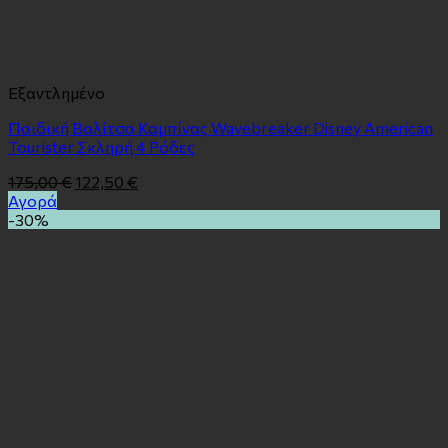
Εξαντλημένο
Παιδική Βαλίτσα Καμπίνας Wavebreaker Disney American
Tourister Σκληρή 4 Ρόδες
175,00
€
122,50
€
Αγορά
-30%