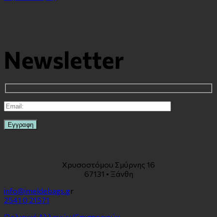
Newsletter
Χρυσοστόμου Σμύρνης 16
67131 • Ξάνθη
info@imeldebags.g
r
2541 0 21571
Πολιτική Αλλαγών/Επιστροφών