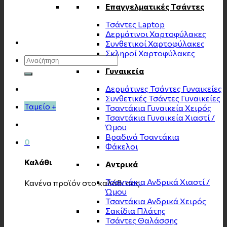
Επαγγελματικές Τσάντες
Τσάντες Laptop
Δερμάτινοι Χαρτοφύλακες
Συνθετικοί Χαρτοφύλακες
Σκληροί Χαρτοφύλακες
Αναζήτηση
για:
Γυναικεία
Δερμάτινες Τσάντες Γυναικείες
Συνθετικές Τσάντες Γυναικείες
Ταμείο
+
Τσαντάκια Γυναικεία Χειρός
Τσαντάκια Γυναικεία Χιαστί /
Ώμου
Βραδινά Τσαντάκια
0
Φάκελοι
Καλάθι
Αντρικά
Τσαντάκια Ανδρικά Χιαστί /
Κανένα προϊόν στο καλάθι σας.
Ώμου
Τσαντάκια Ανδρικά Χειρός
Σακίδια Πλάτης
Τσάντες Θαλάσσης