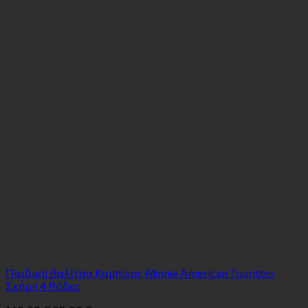
Παιδική Βαλίτσα Καμπίνας Minnie American Tourister
Σκήρή 4 Ρόδες