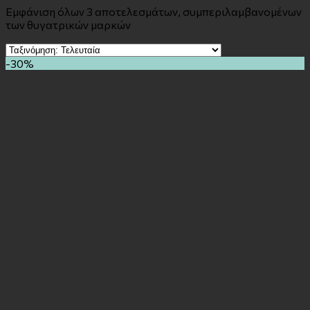
Εμφάνιση όλων 3 αποτελεσμάτων, συμπεριλαμβανομένων
των θυγατρικών μαρκών
-30%