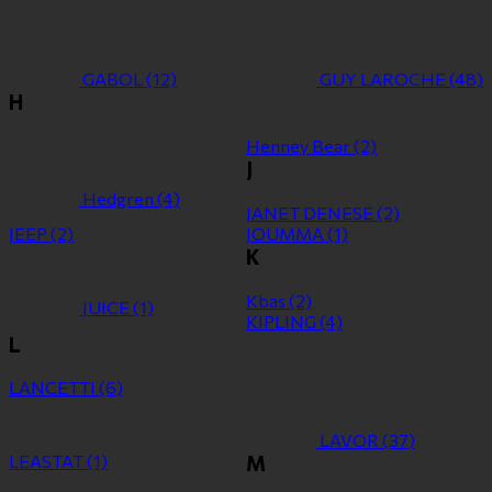
GABOL
(12)
GUY LAROCHE
(48)
H
Henney Bear
(2)
J
Hedgren
(4)
JANET DENESE
(2)
JEEP
(2)
JOUMMA
(1)
K
Kbas
(2)
JUICE
(1)
KIPLING
(4)
L
LANCETTI
(6)
LAVOR
(37)
LEASTAT
(1)
M