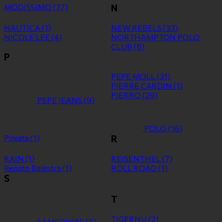
MODISSIMO
(77)
N
NAUTICA
(1)
NEW REBELS
(33)
NICOLE LEE
(4)
NORTHAMPTON POLO
CLUB
(8)
P
PEPE MOLL
(31)
PIERRE CARDIN
(1)
PIERRO
(29)
PEPE JEANS
(9)
POLO
(16)
Privata
(1)
R
RAIN
(1)
REISENTHEL
(7)
Renato Balestra
(1)
ROLL ROAD
(1)
S
T
TIGERNU
(2)
SAMSONITE
(6)