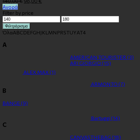
140,00
€
98,00
€
Αγορά
Filter by price
Ελάχιστη
Μέγιστη
τιμή
τιμή
Φιλτράρισμα
Όλα
A
B
C
D
E
F
G
H
J
K
L
M
N
P
R
S
T
U
Y
Α
Τ
4
A
AMERICAN TOURISTER
(3)
ARI GIORGIO
(15)
ALEX MAX
(1)
ARMONTO
(7)
B
BANGE
(9)
Bartuggi
(14)
C
CANVASTHEBAG
(18)