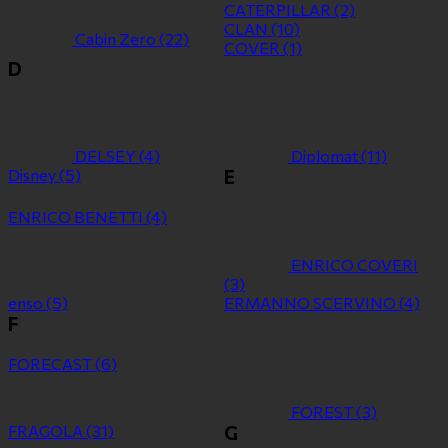
CATERPILLAR
(2)
CLAN
(10)
Cabin Zero
(22)
COVER
(1)
D
DELSEY
(4)
Diplomat
(11)
Disney
(5)
E
ENRICO BENETTI
(4)
ENRICO COVERI
(3)
enso
(5)
ERMANNO SCERVINO
(4)
F
FORECAST
(6)
FOREST
(3)
FRAGOLA
(31)
G