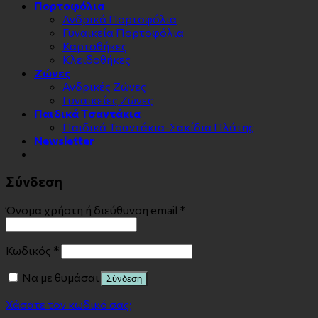
Πορτοφόλια
Ανδρικά Πορτοφόλια
Γυναικεία Πορτοφόλια
Καρτοθήκες
Κλειδοθήκες
Zώνες
Ανδρικές Ζώνες
Γυναικείες Ζώνες
Παιδικά Τσαντάκια
Παιδικά Τσαντάκια-Σακίδια Πλάτης
Newsletter
Σύνδεση
Όνομα χρήστη ή διεύθυνση email
*
Κωδικός
*
Να με θυμάσαι
Σύνδεση
Χάσατε τον κωδικό σας;