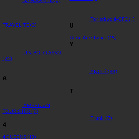
Tornabuoni-GFC
(1)
TRAVELITE
(3)
U
Ucon Acrobatics
(15)
Y
U.S. POLO ASSN.
(24)
YNOT?
(38)
Α
Τ
ΑMERICAN
TOURISTER
(7)
Τrunki
(7)
4
4QUEENS
(13)