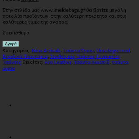
Στην σελίδα μας www.imeldebags.gr θα βρείτε μεγάλη
ποικιλία προϊόντων, στην καλύτερη ποιότητα και στις
καλύτερες τιμές της αγοράς!
Σε απόθεμα
Αγορά
Κατηγορίες:
New Arrivals
,
Tσάντα Ώμου
,
Uncategorized
,
Βραδινά Τσαντάκια
,
Συνθετικές Τσάντες Γυναικείες
,
Τσάντες
Ετικέτες:
Eco Leather
,
Τσάντα Χιαστίθ
,
τσάντα
ώμου