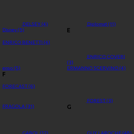
DELSEY
(4)
Diplomat
(11)
Disney
(5)
E
ENRICO BENETTI
(4)
ENRICO COVERI
(3)
enso
(5)
ERMANNO SCERVINO
(4)
F
FORECAST
(6)
FOREST
(3)
FRAGOLA
(31)
G
GABOL
(12)
GUY LAROCHE
(48)