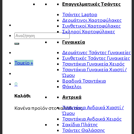
Επαγγελματικές Τσάντες
Τσάντες Laptop
Δερμάτινοι Χαρτοφύλακες
Συνθετικοί Χαρτοφύλακες
Σκληροί Χαρτοφύλακες
Αναζήτηση
για:
Γυναικεία
Δερμάτινες Τσάντες Γυναικείες
Συνθετικές Τσάντες Γυναικείες
Ταμείο
+
Τσαντάκια Γυναικεία Χειρός
Τσαντάκια Γυναικεία Χιαστί /
Ώμου
Βραδινά Τσαντάκια
0
Φάκελοι
Καλάθι
Αντρικά
Τσαντάκια Ανδρικά Χιαστί /
Κανένα προϊόν στο καλάθι σας.
Ώμου
Τσαντάκια Ανδρικά Χειρός
Σακίδια Πλάτης
Τσάντες Θαλάσσης