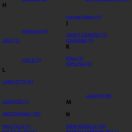
H
Henney Bear
(4)
J
Hedgren
(4)
JANET DENESE
(2)
JEEP
(2)
JOUMMA
(1)
K
Kbas
(2)
JUICE
(1)
KIPLING
(4)
L
LANCETTI
(6)
LAVOR
(38)
LEASTAT
(1)
M
MODISSIMO
(78)
N
NAUTICA
(1)
NEW REBELS
(33)
NICOLE LEE
(4)
NORTHAMPTON POLO