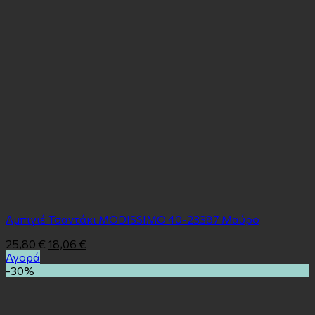
Αμπιγιέ Τσαντάκι MODISSIMO 40-23387 Μαύρο
25,80
€
18,06
€
Αγορά
-30%