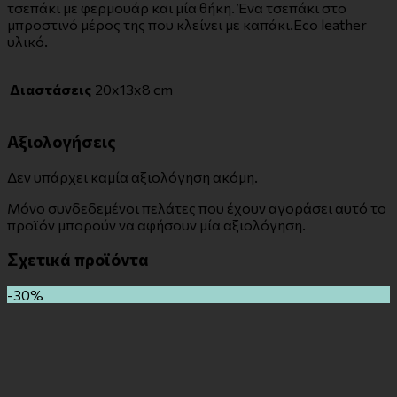
τσεπάκι με φερμουάρ και μία θήκη. Ένα τσεπάκι στο
μπροστινό μέρος της που κλείνει με καπάκι.Eco leather
υλικό.
Διαστάσεις
20x13x8 cm
Αξιολογήσεις
Δεν υπάρχει καμία αξιολόγηση ακόμη.
Μόνο συνδεδεμένοι πελάτες που έχουν αγοράσει αυτό το
προϊόν μπορούν να αφήσουν μία αξιολόγηση.
Σχετικά προϊόντα
-30%