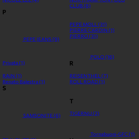
CLUB
(8)
P
PEPE MOLL
(31)
PIERRE CARDIN
(1)
PIERRO
(31)
PEPE JEANS
(9)
POLO
(16)
Privata
(1)
R
RAIN
(1)
REISENTHEL
(7)
Renato Balestra
(1)
ROLL ROAD
(1)
S
T
TIGERNU
(2)
SAMSONITE
(6)
Tornabuoni-GFC
(1)