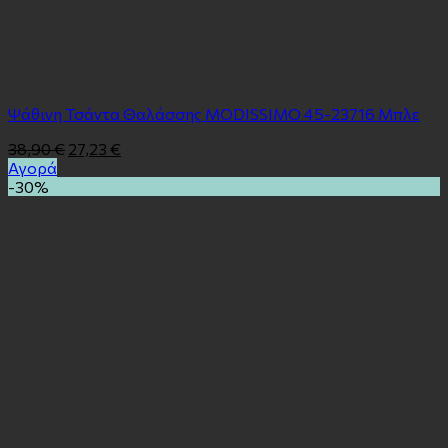
Ψάθινη Τσάντα Θαλάσσης MODISSIMO 45-23716 Μπλε
38,90
€
27,23
€
Αγορά
-30%