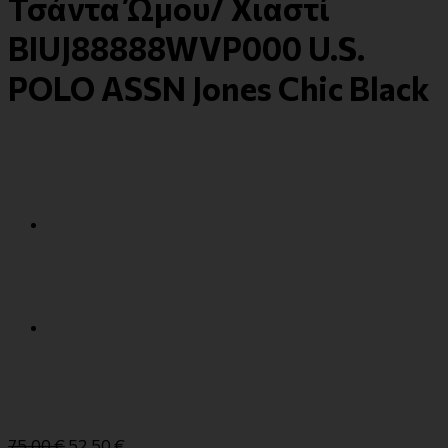
Τσάντα Ώμου/ Χιαστί
BIUJ88888WVP000 U.S.
POLO ASSN Jones Chic Black
75,00
€
52,50
€