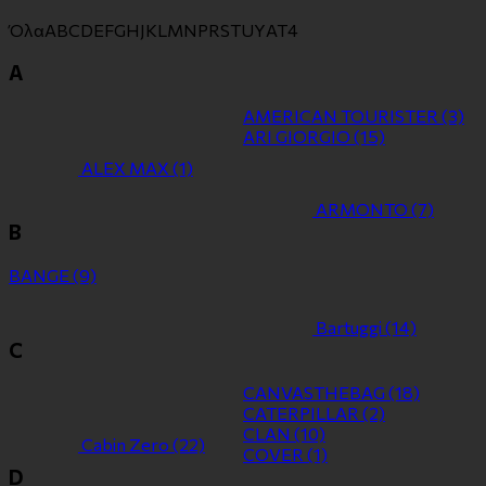
Όλα
A
B
C
D
E
F
G
H
J
K
L
M
N
P
R
S
T
U
Y
Α
Τ
4
A
AMERICAN TOURISTER
(3)
ARI GIORGIO
(15)
ALEX MAX
(1)
ARMONTO
(7)
B
BANGE
(9)
Bartuggi
(14)
C
CANVASTHEBAG
(18)
CATERPILLAR
(2)
CLAN
(10)
Cabin Zero
(22)
COVER
(1)
D