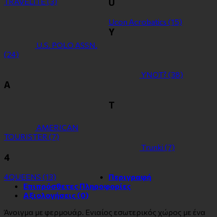
TRAVELITE
(3)
U
Ucon Acrobatics
(15)
Y
U.S. POLO ASSN.
(24)
YNOT?
(38)
Α
Τ
ΑMERICAN
TOURISTER
(7)
Τrunki
(7)
4
4QUEENS
(13)
Περιγραφή
Επιπρόσθετες Πληροφορίες
Αξιολογήσεις (0)
Άνοιγμα με φερμουάρ. Ενιαίος εσωτερικός χώρος με ένα