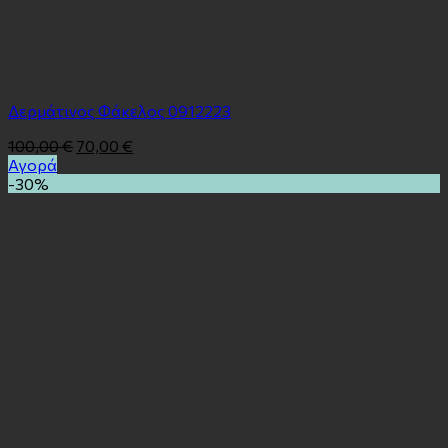
Δερμάτινος Φάκελος 0912223
100,00
€
70,00
€
Αγορά
-30%