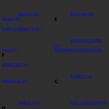
DELSEY
(4)
Diplomat
(11)
Disney
(5)
E
ENRICO BENETTI
(4)
ENRICO COVERI
(3)
enso
(5)
ERMANNO SCERVINO
(4)
F
FORECAST
(6)
FOREST
(3)
FRAGOLA
(31)
G
GABOL
(12)
GUY LAROCHE
(48)
H