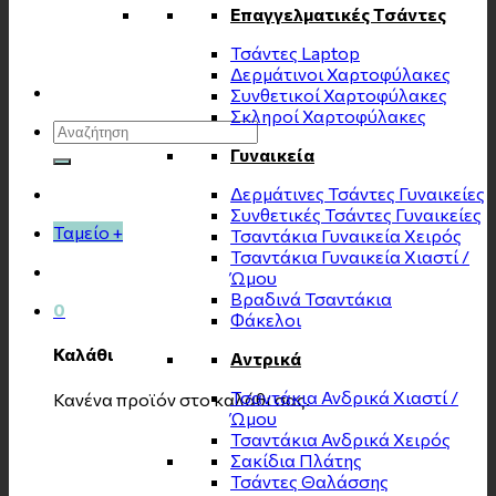
Επαγγελματικές Τσάντες
Τσάντες Laptop
Δερμάτινοι Χαρτοφύλακες
Συνθετικοί Χαρτοφύλακες
Σκληροί Χαρτοφύλακες
Αναζήτηση
για:
Γυναικεία
Δερμάτινες Τσάντες Γυναικείες
Συνθετικές Τσάντες Γυναικείες
Ταμείο
+
Τσαντάκια Γυναικεία Χειρός
Τσαντάκια Γυναικεία Χιαστί /
Ώμου
Βραδινά Τσαντάκια
0
Φάκελοι
Καλάθι
Αντρικά
Τσαντάκια Ανδρικά Χιαστί /
Κανένα προϊόν στο καλάθι σας.
Ώμου
Τσαντάκια Ανδρικά Χειρός
Σακίδια Πλάτης
Τσάντες Θαλάσσης