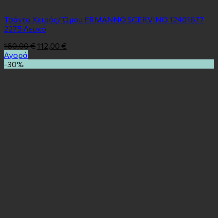
Τσάντα Χειρός/ Ώμου ERMANNO SCERVINO 12401677
2275 Λευκό
160,00
€
112,00
€
Αγορά
-30%