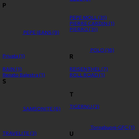
P
PEPE MOLL
(31)
PIERRE CARDIN
(1)
PIERRO
(31)
PEPE JEANS
(9)
POLO
(16)
Privata
(1)
R
RAIN
(1)
REISENTHEL
(7)
Renato Balestra
(1)
ROLL ROAD
(1)
S
T
TIGERNU
(2)
SAMSONITE
(6)
Tornabuoni-GFC
(1)
TRAVELITE
(3)
U