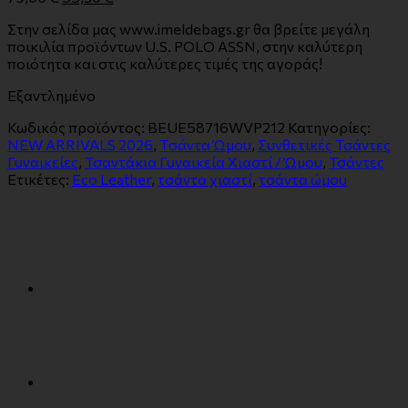
Στην σελίδα μας www.imeldebags.gr θα βρείτε μεγάλη
ποικιλία προϊόντων U.S. POLO ASSN, στην καλύτερη
ποιότητα και στις καλύτερες τιμές της αγοράς!
Εξαντλημένο
Κωδικός προϊόντος:
BEUE58716WVP212
Κατηγορίες:
NEW ARRIVALS 2026
,
Tσάντα Ώμου
,
Συνθετικές Τσάντες
Γυναικείες
,
Τσαντάκια Γυναικεία Χιαστί / Ώμου
,
Τσάντες
Ετικέτες:
Eco Leather
,
τσάντα χιαστί
,
τσάντα ώμου