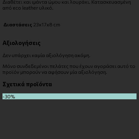
Διαθέτει και ιμάντα ώμου και λουράκι. Κατασκευασμένη
από eco leather υλικό.
Διαστάσεις
23x17x8 cm
Αξιολογήσεις
Δεν υπάρχει καμία αξιολόγηση ακόμη.
Μόνο συνδεδεμένοι πελάτες που έχουν αγοράσει αυτό το
προϊόν μπορούν να αφήσουν μία αξιολόγηση.
Σχετικά προϊόντα
-30%