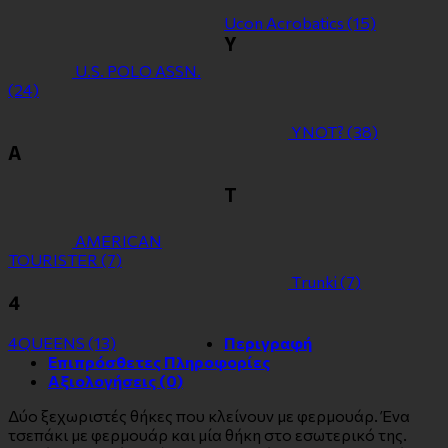
Ucon Acrobatics
(15)
Y
U.S. POLO ASSN.
(24)
YNOT?
(38)
Α
Τ
ΑMERICAN
TOURISTER
(7)
Τrunki
(7)
4
4QUEENS
(13)
Περιγραφή
Επιπρόσθετες Πληροφορίες
Αξιολογήσεις (0)
Δύο ξεχωριστές θήκες που κλείνουν με φερμουάρ. Ένα
τσεπάκι με φερμουάρ και μία θήκη στο εσωτερικό της.