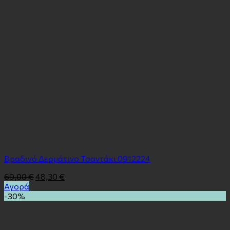
Βραδινό Δερμάτινο Τσαντάκι 0912224
69,00
€
48,30
€
Αγορά
-30%