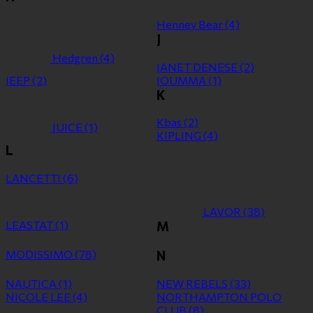
Henney Bear
(4)
J
Hedgren
(4)
JANET DENESE
(2)
JEEP
(2)
JOUMMA
(1)
K
Kbas
(2)
JUICE
(1)
KIPLING
(4)
L
LANCETTI
(6)
LAVOR
(38)
LEASTAT
(1)
M
MODISSIMO
(78)
N
NAUTICA
(1)
NEW REBELS
(33)
NICOLE LEE
(4)
NORTHAMPTON POLO
CLUB
(8)