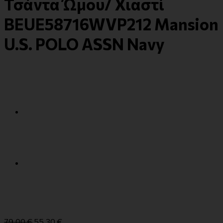
Τσάντα Ώμου/ Χιαστί
BEUE58716WVP212 Mansion
U.S. POLO ASSN Navy
79,00
€
55,30
€