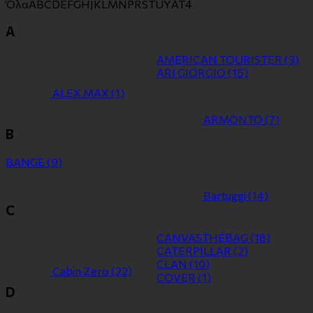
Όλα
A
B
C
D
E
F
G
H
J
K
L
M
N
P
R
S
T
U
Y
Α
Τ
4
A
AMERICAN TOURISTER
(3)
ARI GIORGIO
(15)
ALEX MAX
(1)
ARMONTO
(7)
B
BANGE
(9)
Bartuggi
(14)
C
CANVASTHEBAG
(18)
CATERPILLAR
(2)
CLAN
(10)
Cabin Zero
(22)
COVER
(1)
D