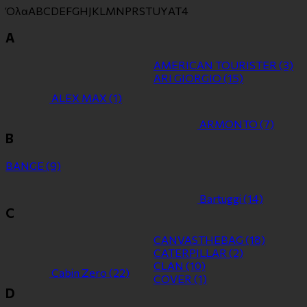
Όλα
A
B
C
D
E
F
G
H
J
K
L
M
N
P
R
S
T
U
Y
Α
Τ
4
A
AMERICAN TOURISTER
(3)
ARI GIORGIO
(15)
ALEX MAX
(1)
ARMONTO
(7)
B
BANGE
(9)
Bartuggi
(14)
C
CANVASTHEBAG
(18)
CATERPILLAR
(2)
CLAN
(10)
Cabin Zero
(22)
COVER
(1)
D