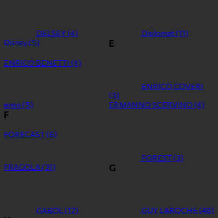
DELSEY
(4)
Diplomat
(11)
Disney
(5)
E
ENRICO BENETTI
(4)
ENRICO COVERI
(3)
enso
(5)
ERMANNO SCERVINO
(4)
F
FORECAST
(6)
FOREST
(3)
FRAGOLA
(31)
G
GABOL
(12)
GUY LAROCHE
(48)