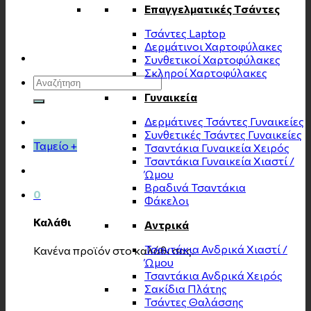
Επαγγελματικές Τσάντες
Τσάντες Laptop
Δερμάτινοι Χαρτοφύλακες
Συνθετικοί Χαρτοφύλακες
Σκληροί Χαρτοφύλακες
Αναζήτηση
για:
Γυναικεία
Δερμάτινες Τσάντες Γυναικείες
Συνθετικές Τσάντες Γυναικείες
Ταμείο
+
Τσαντάκια Γυναικεία Χειρός
Τσαντάκια Γυναικεία Χιαστί /
Ώμου
Βραδινά Τσαντάκια
0
Φάκελοι
Καλάθι
Αντρικά
Τσαντάκια Ανδρικά Χιαστί /
Κανένα προϊόν στο καλάθι σας.
Ώμου
Τσαντάκια Ανδρικά Χειρός
Σακίδια Πλάτης
Τσάντες Θαλάσσης