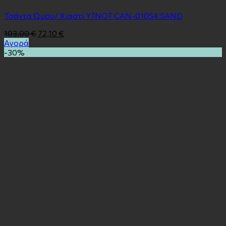
Τσάντα Ώμου/ Χιαστί Y?NOT CAN-010S4 SAND
103,00
€
72,10
€
Αγορά
-30%