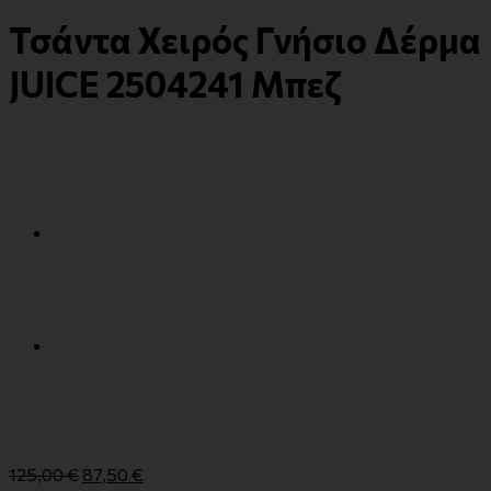
Τσάντα Χειρός Γνήσιο Δέρμα
JUICE 2504241 Μπεζ
125,00
€
87,50
€