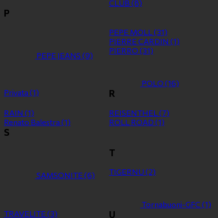
CLUB
(8)
P
PEPE MOLL
(31)
PIERRE CARDIN
(1)
PIERRO
(31)
PEPE JEANS
(9)
POLO
(16)
Privata
(1)
R
RAIN
(1)
REISENTHEL
(7)
Renato Balestra
(1)
ROLL ROAD
(1)
S
T
TIGERNU
(2)
SAMSONITE
(6)
Tornabuoni-GFC
(1)
TRAVELITE
(3)
U