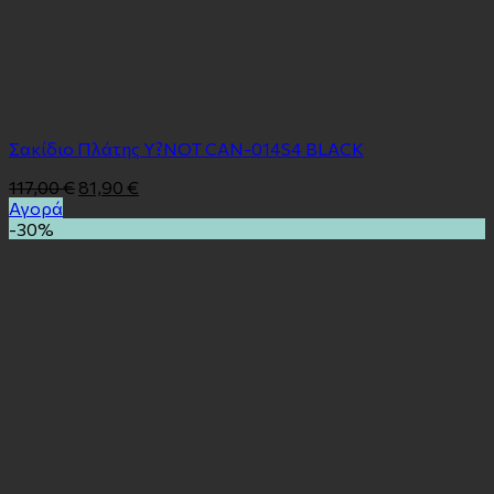
Σακίδιο Πλάτης Y?NOT CAN-014S4 BLACK
117,00
€
81,90
€
Αγορά
-30%