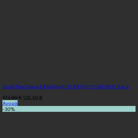
Small Flap Sveva ERMANNO SCERVINO 12401809 Black
172,00
€
120,40
€
Αγορά
-30%