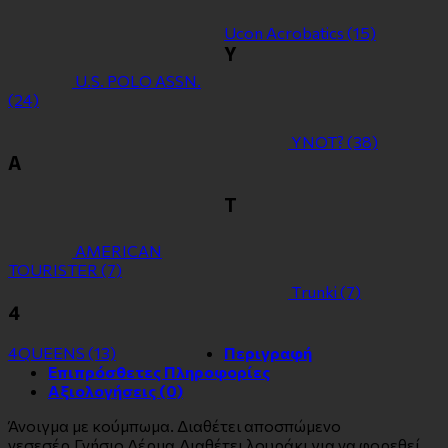
Ucon Acrobatics
(15)
Y
U.S. POLO ASSN.
(24)
YNOT?
(38)
Α
Τ
ΑMERICAN
TOURISTER
(7)
Τrunki
(7)
4
4QUEENS
(13)
Περιγραφή
Επιπρόσθετες Πληροφορίες
Αξιολογήσεις (0)
Άνοιγμα με κούμπωμα. Διαθέτει αποσπώμενο
νεσεσέρ.Γνήσιο Δέρμα.Διαθέτει λουράκι για να φορεθεί