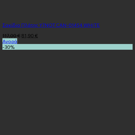
Σακίδιο Πλάτης Y?NOT CAN-014S4 WHITE
117,00
€
81,90
€
Αγορά
-30%