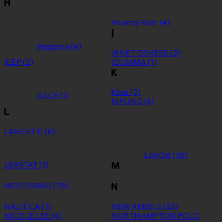
H
Henney Bear
(4)
J
Hedgren
(4)
JANET DENESE
(2)
JEEP
(2)
JOUMMA
(1)
K
Kbas
(2)
JUICE
(1)
KIPLING
(4)
L
LANCETTI
(6)
LAVOR
(38)
LEASTAT
(1)
M
MODISSIMO
(78)
N
NAUTICA
(1)
NEW REBELS
(33)
NICOLE LEE
(4)
NORTHAMPTON POLO