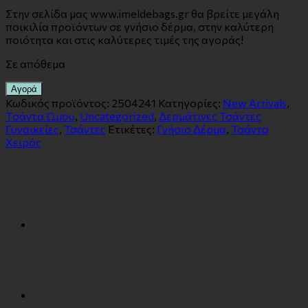
Στην σελίδα μας www.imeldebags.gr θα βρείτε μεγάλη
ποικιλία προϊόντων σε γνήσιο δέρμα, στην καλύτερη
ποιότητα και στις καλύτερες τιμές της αγοράς!
Σε απόθεμα
Αγορά
Κωδικός προϊόντος:
2504241
Κατηγορίες:
New Arrivals
,
Tσάντα Ώμου
,
Uncategorized
,
Δερμάτινες Τσάντες
Γυναικείες
,
Τσάντες
Ετικέτες:
Γνήσιο Δέρμα
,
Τσάντα
Χειρός