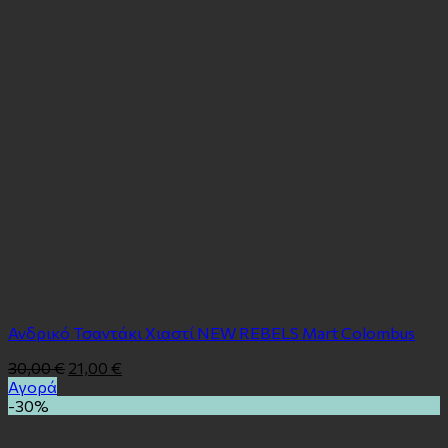
Ανδρικό Τσαντάκι Χιαστί NEW REBELS Mart Colombus
30,00
€
21,00
€
Αγορά
-30%