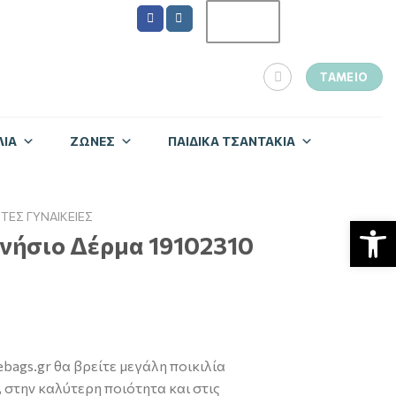
ΤΑΜΕΊΟ
ΙΑ
ZΏΝΕΣ
ΠΑΙΔΙΚΆ ΤΣΑΝΤΆΚΙΑ
ΤΕΣ ΓΥΝΑΙΚΕΊΕΣ
Ανοίξτε
Γνήσιο Δέρμα 19102310
bags.gr θα βρείτε μεγάλη ποικιλία
 στην καλύτερη ποιότητα και στις