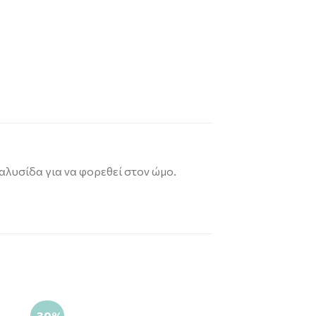
 αλυσίδα για να φορεθεί στον ώμο.
-30%
-30%