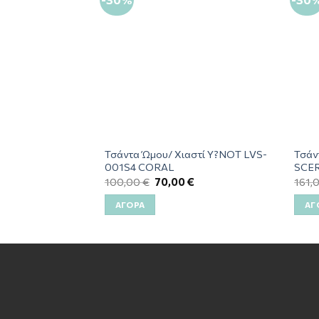
Τσάντα Ώμου/ Χιαστί Y?NOT LVS-
Τσάν
001S4 CORAL
SCER
100,00
€
70,00
€
161,
ΑΓΟΡΆ
ΑΓ