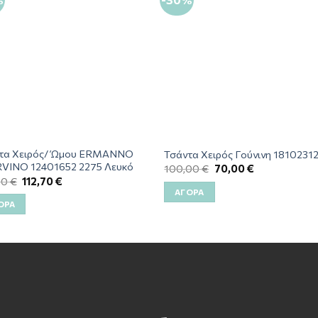
τα Χειρός/ Ώμου ERMANNO
Τσάντα Χειρός Γούνινη 1810231
VINO 12401652 2275 Λευκό
100,00
€
70,00
€
00
€
112,70
€
ΑΓΟΡΆ
ΟΡΆ