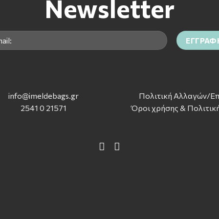
Newsletter
info@imeldebags.g
r
Πολιτική Αλλαγών/Ε
2541 0 21571
Όροι χρήσης & Πολιτικ