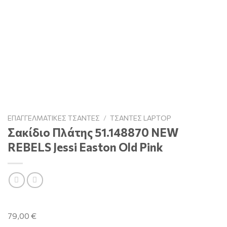
ΕΠΑΓΓΕΛΜΑΤΙΚΈΣ ΤΣΆΝΤΕΣ
/
ΤΣΆΝΤΕΣ LAPTOP
Σακίδιο Πλάτης 51.148870 NEW
REBELS Jessi Easton Old Pink
79,00
€