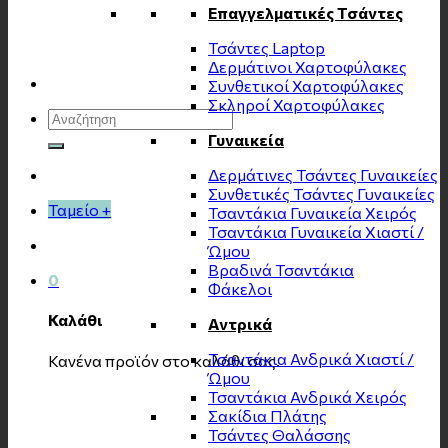
Επαγγελματικές Τσάντες
Τσάντες Laptop
Δερμάτινοι Χαρτοφύλακες
Συνθετικοί Χαρτοφύλακες
Σκληροί Χαρτοφύλακες
Αναζήτηση
για:
Γυναικεία
Δερμάτινες Τσάντες Γυναικείες
Συνθετικές Τσάντες Γυναικείες
Ταμείο
+
Τσαντάκια Γυναικεία Χειρός
Τσαντάκια Γυναικεία Χιαστί /
Ώμου
Βραδινά Τσαντάκια
0
Φάκελοι
Καλάθι
Αντρικά
Τσαντάκια Ανδρικά Χιαστί /
Κανένα προϊόν στο καλάθι σας.
Ώμου
Τσαντάκια Ανδρικά Χειρός
Σακίδια Πλάτης
Τσάντες Θαλάσσης