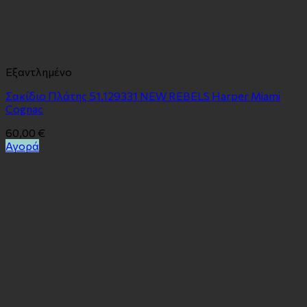
Εξαντλημένο
Σακίδιο Πλάτης 51.129331 NEW REBELS Harper Miami
Cognac
60,00
€
Αγορά