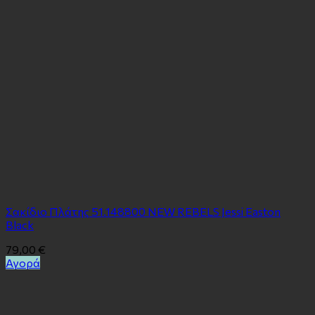
Σακίδιο Πλάτης 51.148800 NEW REBELS Jessi Easton
Black
79,00
€
Αγορά