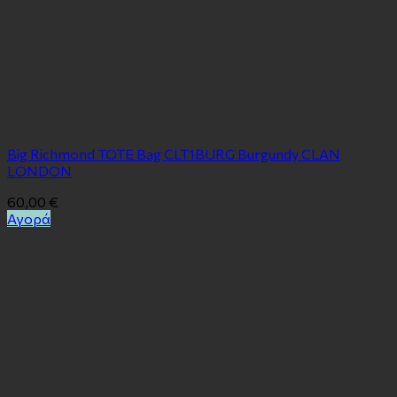
Big Richmond TOTE Bag CLT1BURG Burgundy CLAN
LONDON
60,00
€
Αγορά