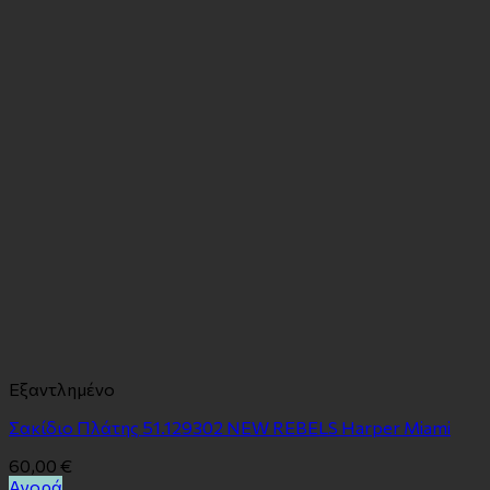
Εξαντλημένο
Σακίδιο Πλάτης 51.129302 NEW REBELS Harper Miami
60,00
€
Αγορά