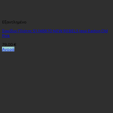
Εξαντλημένο
Σακίδιο Πλάτης 51.148870 NEW REBELS Jessi Easton Old
Pink
79,00
€
Αγορά