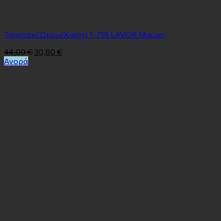
Τσαντάκι Ώμου/Χιαστί 1-716 LAVOR Μαύρο
44,00
€
30,80
€
Αγορά