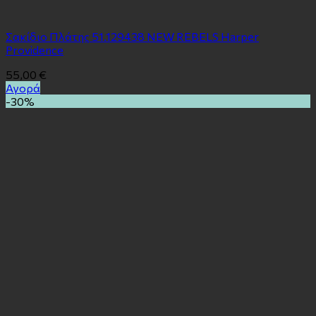
Σακίδιο Πλάτης 51.129438 NEW REBELS Harper
Providence
55,00
€
Αγορά
-30%