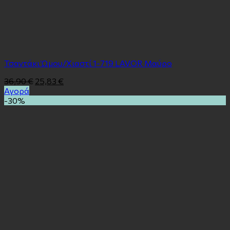
Τσαντάκι Ώμου/Χιαστί 1-719 LAVOR Μαύρο
36,90
€
25,83
€
Αγορά
-30%