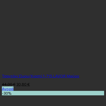
Τσαντάκι Ώμου/Χιαστί 1-715 LAVOR Μαύρο
44,00
€
30,80
€
Αγορά
-30%