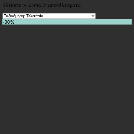
Βλέπετε 1–12 απο 21 αποτέλεσματα
-30%