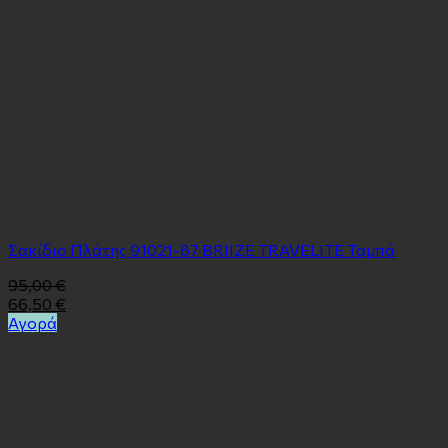
Σακίδιο Πλάτης 91021-87 BRIIZE TRAVELITE Ταμπά
95,00
€
66,50
€
Αγορά