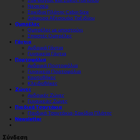
Νεσεσέρ
Σακίδια Πλάτης Cabin Size
Διάφορα Αξεσουάρ Ταξιδίου
Ομπρέλες
Ομπρέλες με μπαστούνι
Σπαστές Ομπρέλες
Γάντια
Ανδρικά Γάντια
Γυναικεία Γάντια
Πορτοφόλια
Ανδρικά Πορτοφόλια
Γυναικεία Πορτοφόλια
Καρτοθήκες
Κλειδοθήκες
Zώνες
Ανδρικές Ζώνες
Γυναικείες Ζώνες
Παιδικά Τσαντάκια
Παιδικά Τσαντάκια-Σακίδια Πλάτης
Newsletter
Σύνδεση