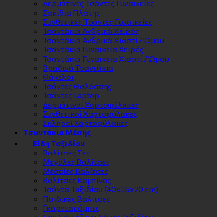
Δερμάτινες Τσάντες Γυναικείες
Σακίδια Πλάτης
Συνθετικές Τσάντες Γυναικείες
Τσαντάκια Ανδρικά Χειρός
Τσαντάκια Ανδρικά Χιαστί / Ώμου
Τσαντάκια Γυναικεία Χειρός
Τσαντάκια Γυναικεία Χιαστί / Ώμου
Βραδινά Τσαντάκια
Φάκελοι
Τσάντες Θαλάσσης
Τσάντες Laptop
Δερμάτινοι Χαρτοφύλακες
Συνθετικοί Χαρτοφύλακες
Σκληροί Χαρτοφύλακες
Τσαντάκια Μέσης
Είδη Ταξιδίου
Βαλίτσες Σετ
Μεγάλες Βαλίτσες
Μεσαίες Βαλίτσες
Βαλίτσες Καμπίνας
Τσάντα Ταξιδίου (40x25x20 cm)
Παιδικές Βαλίτσες
Γκαρνταρόμπες
Σακ Βαγιάζ και Σάκοι Ταξιδίου