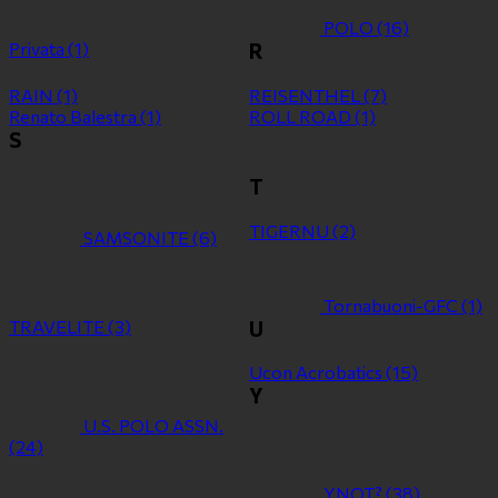
POLO
(16)
Privata
(1)
R
RAIN
(1)
REISENTHEL
(7)
Renato Balestra
(1)
ROLL ROAD
(1)
S
T
TIGERNU
(2)
SAMSONITE
(6)
Tornabuoni-GFC
(1)
TRAVELITE
(3)
U
Ucon Acrobatics
(15)
Y
U.S. POLO ASSN.
(24)
YNOT?
(38)