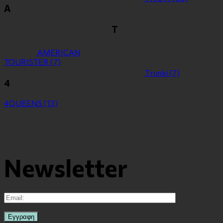
Α
Τ
ΑMERICAN
TOURISTER
(7)
Τrunki
(7)
4
4QUEENS
(13)
Newsletter