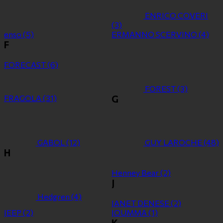
ENRICO COVERI
(3)
enso
(5)
ERMANNO SCERVINO
(4)
F
FORECAST
(6)
FOREST
(3)
FRAGOLA
(31)
G
GABOL
(12)
GUY LAROCHE
(48)
H
Henney Bear
(2)
J
Hedgren
(4)
JANET DENESE
(2)
JEEP
(2)
JOUMMA
(1)
K