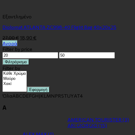
Εξαντλημένο
Diplomat ATLANTA ZC998-40 Flight Bag 40x20x25
27,00
€
18,90
€
Αγορά
Filter by price
Ελάχιστη
Μέγιστη
τιμή
τιμή
Φιλτράρισμα
Filter by
Εφαρμογή
Όλα
A
B
C
D
E
F
G
H
J
K
L
M
N
P
R
S
T
U
Y
Α
Τ
4
A
AMERICAN TOURISTER
(3)
ARI GIORGIO
(15)
ALEX MAX
(1)