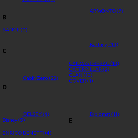
ARMONTO
(7)
B
BANGE
(9)
Bartuggi
(14)
C
CANVASTHEBAG
(18)
CATERPILLAR
(2)
CLAN
(10)
Cabin Zero
(22)
COVER
(1)
D
DELSEY
(4)
Diplomat
(11)
Disney
(5)
E
ENRICO BENETTI
(4)