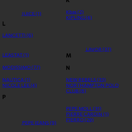
Kbas
(2)
JUICE
(1)
KIPLING
(4)
L
LANCETTI
(6)
LAVOR
(37)
LEASTAT
(1)
M
MODISSIMO
(77)
N
NAUTICA
(1)
NEW REBELS
(33)
NICOLE LEE
(4)
NORTHAMPTON POLO
CLUB
(8)
P
PEPE MOLL
(31)
PIERRE CARDIN
(1)
PIERRO
(29)
PEPE JEANS
(9)