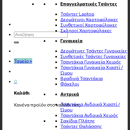
Επαγγελματικές Τσάντες
Τσάντες Laptop
Δερμάτινοι Χαρτοφύλακες
Συνθετικοί Χαρτοφύλακες
Σκληροί Χαρτοφύλακες
Αναζήτηση
για:
Γυναικεία
Δερμάτινες Τσάντες Γυναικείες
Συνθετικές Τσάντες Γυναικείες
Ταμείο
+
Τσαντάκια Γυναικεία Χειρός
Τσαντάκια Γυναικεία Χιαστί /
Ώμου
Βραδινά Τσαντάκια
0
Φάκελοι
Καλάθι
Αντρικά
Τσαντάκια Ανδρικά Χιαστί /
Κανένα προϊόν στο καλάθι σας.
Ώμου
Τσαντάκια Ανδρικά Χειρός
Σακίδια Πλάτης
Τσάντες Θαλάσσης