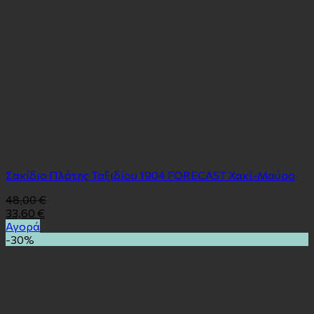
Σακίδιο Πλάτης Ταξιδίου 1904 FORECAST Χακί-Μαύρο
48,00
€
33,60
€
Αγορά
-30%