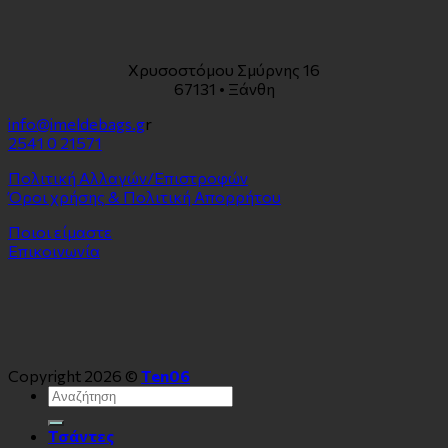
Χρυσοστόμου Σμύρνης 16
67131 • Ξάνθη
info@imeldebags.g
r
2541 0 21571
Πολιτική Αλλαγών/Επιστροφών
Όροι χρήσης & Πολιτική Απορρήτου
Ποιοι είμαστε
Επικοινωνία
Copyright 2026 ©
Ten06
Αναζήτηση
για:
Τσάντες